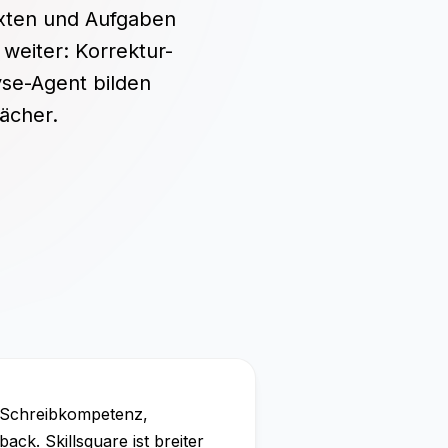
Texten und Aufgaben
 weiter: Korrektur-
yse-Agent bilden
Fächer.
ür Schreibkompetenz,
ack. Skillsquare ist breiter