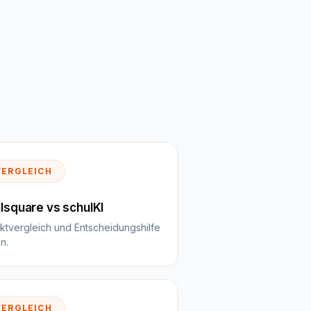
VERGLEICH
llsquare vs schulKI
ektvergleich und Entscheidungshilfe
n.
VERGLEICH