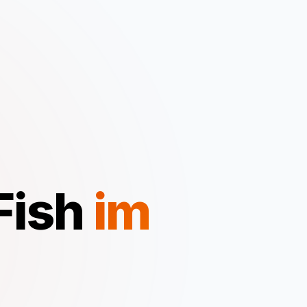
Fish
im