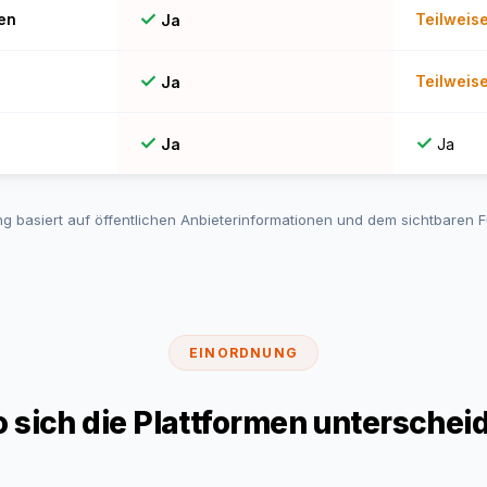
✓
en
Teilweis
Ja
✓
Teilweis
Ja
✓
✓
Ja
Ja
ng basiert auf öffentlichen Anbieterinformationen und dem sichtbaren 
EINORDNUNG
 sich die Plattformen unterschei