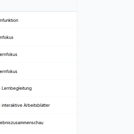
nfunktion
rnfokus
Kernfokus
Kernfokus
e
Lernbegleitung
e
interaktive Arbeitsblätter
gebniszusammenschau